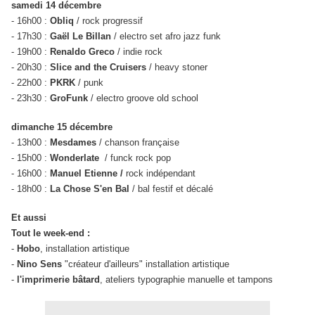
samedi 14 décembre
- 16h00 :
Obliq
/ rock progressif
- 17h30 :
Gaël Le Billan
/ electro set afro jazz funk
- 19h00 :
Renaldo Greco
/ indie rock
- 20h30 :
Slice and the Cruisers
/ heavy stoner
- 22h00 :
PKRK
/ punk
- 23h30 :
GroFunk
/ electro groove old school
dimanche 15 décembre
- 13h00 :
Mesdames
/ chanson française
- 15h00 :
Wonderlate
/ funck rock pop
- 16h00 :
Manuel Etienne /
rock indépendant
- 18h00 :
La Chose S'en Bal
/ bal festif et décalé
Et aussi
Tout le week-end :
-
Hobo
, installation artistique
-
Nino Sens
"créateur d'ailleurs" installation artistique
-
l'imprimerie bâtard
, ateliers typographie manuelle et tampons