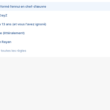
nsformé l’ennui en chef-d’œuvre
 DayZ
 a 13 ans (et vous l'avez ignoré)
e (littéralement)
im Rayan
 toutes les règles
s les jeux vidéo
us choquant de Rockstar ? - Le scandale BULLY
e plus moche de Steam
du RÊVE tourne au CAUCHEMAR
pendant 8 heures
it… à tort